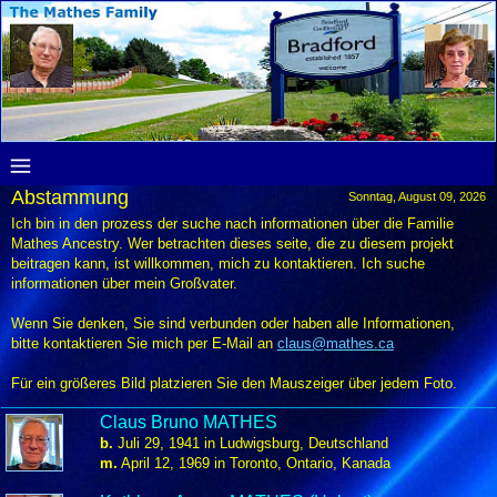
Abstammung
Sonntag, August 09, 2026
Ich bin in den prozess der suche nach informationen über die Familie
Mathes Ancestry. Wer betrachten dieses seite, die zu diesem projekt
beitragen kann, ist willkommen, mich zu kontaktieren. Ich suche
informationen über mein Großvater.
Wenn Sie denken, Sie sind verbunden oder haben alle Informationen,
bitte kontaktieren Sie mich per E-Mail an
claus@mathes.ca
Für ein größeres Bild platzieren Sie den Mauszeiger über jedem Foto.
Claus Bruno MATHES
b.
Juli 29, 1941 in Ludwigsburg, Deutschland
m.
April 12, 1969 in Toronto, Ontario, Kanada