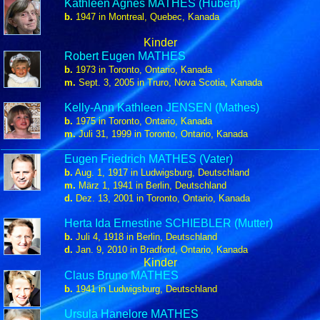
Kathleen Agnes MATHES (Hubert)
b.
1947 in Montreal, Quebec, Kanada
Kinder
Robert Eugen MATHES
b.
1973 in Toronto, Ontario, Kanada
m.
Sept. 3, 2005 in Truro, Nova Scotia, Kanada
Kelly-Ann Kathleen JENSEN (Mathes)
b.
1975 in Toronto, Ontario, Kanada
m.
Juli 31, 1999 in Toronto, Ontario, Kanada
Eugen Friedrich MATHES (Vater)
b.
Aug. 1, 1917 in Ludwigsburg, Deutschland
m.
März 1, 1941 in Berlin, Deutschland
d.
Dez. 13, 2001 in Toronto, Ontario, Kanada
Herta Ida Ernestine SCHIEBLER (Mutter)
b.
Juli 4, 1918 in Berlin, Deutschland
d.
Jan. 9, 2010 in Bradford, Ontario, Kanada
Kinder
Claus Bruno MATHES
b.
1941 in Ludwigsburg, Deutschland
Ursula Hanelore MATHES