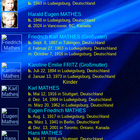
b.
1943 in Ludwigsburg, Deutschland
Harald Eugen MATHES
b.
1948 in Ludwigsburg, Deutschland
d.
2024 in Vancouver, BC, Kanada
Friedrich Karl MATHES (Großvater)
b.
Sept. 8, 1887 in Tübingen, Deutschland
d. Februar 27, 1963 in Ludwigsburg, Deutschland
m. October 7, 1916 in Ludwigsburg, Deutschland
Karoline Emilie FRITZ (Großmutter)
b.
Juli 22, 1894 in Ludwigsburg, Deutschland
d. Januar 13, 1973 in Ludwigsburg, Deutschland
Kinder
Karl MATHES
b.
Mai 12, 1916 in Stuttgart, Deutschland
d. Dez. 14, 1994 in Ludwigsburg, Deutschland
m. März 20, 1962 in Ludwigsburg, Deutschland
Eugen Friedrich MATHES
b.
Aug. 1, 1917 in Ludwigsburg, Deutschland
m.
März 1, 1941 in Berlin, Deutschland
d.
Dez. 13, 2001 in Toronto, Ontario, Kanada
Hans MATHES
b.
Mai 12, 1916 in Stuttgart, Deutschland